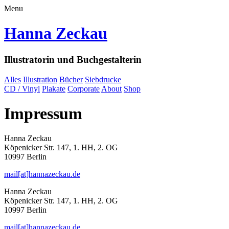
Menu
Hanna Zeckau
Illustratorin und Buchgestalterin
Alles
Illustration
Bücher
Siebdrucke
CD / Vinyl
Plakate
Corporate
About
Shop
Impressum
Hanna Zeckau
Köpenicker Str. 147, 1. HH, 2. OG
10997 Berlin
mail[at]hannazeckau.de
Hanna Zeckau
Köpenicker Str. 147, 1. HH, 2. OG
10997 Berlin
mail[at]hannazeckau.de